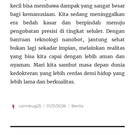
kecil bisa membawa dampak yang sangat besar
bagi kemanusiaan. Kita sedang meninggalkan
era bedah kasar dan berpindah menuju
pengobatan presisi di tingkat seluler. Dengan
bantuan teknologi nanobot, jantung sehat
bukan lagi sekadar impian, melainkan realitas
yang bisa kita capai dengan lebih aman dan
nyaman. Mari kita sambut masa depan dunia
kedokteran yang lebih cerdas demi hidup yang
lebih lama dan berkualitas.
Author
Posted
Categories
calmbug25
01/21/2026
Berita
on
Navigasi