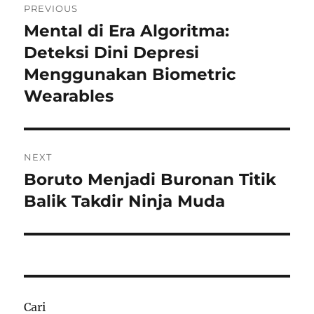
PREVIOUS
pos
Mental di Era Algoritma:
Previous
post:
Deteksi Dini Depresi
Menggunakan Biometric
Wearables
NEXT
Boruto Menjadi Buronan Titik
Next
post:
Balik Takdir Ninja Muda
Cari