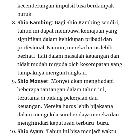
kecenderungan impulsif bisa berdampak
buruk.
Shio Kambing
: Bagi Shio Kambing sendiri,
tahun ini dapat membawa kemajuan yang
signifikan dalam kehidupan pribadi dan
profesional. Namun, mereka harus lebih
berhati-hati dalam masalah keuangan dan
tidak mudah tergoda oleh kesempatan yang
tampaknya menguntungkan.
Shio Monyet
: Monyet akan menghadapi
beberapa tantangan dalam tahun ini,
terutama di bidang pekerjaan dan
keuangan. Mereka harus lebih bijaksana
dalam mengelola sumber daya mereka dan
menghindari keputusan terburu-buru.
Shio Ayam
: Tahun ini bisa menjadi waktu