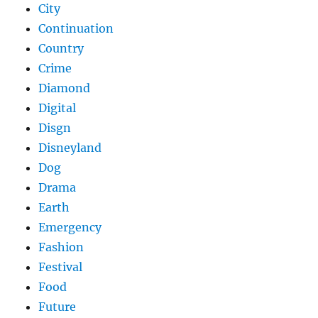
City
Continuation
Country
Crime
Diamond
Digital
Disgn
Disneyland
Dog
Drama
Earth
Emergency
Fashion
Festival
Food
Future