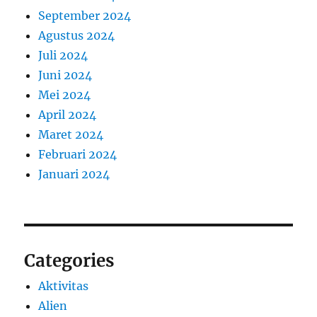
September 2024
Agustus 2024
Juli 2024
Juni 2024
Mei 2024
April 2024
Maret 2024
Februari 2024
Januari 2024
Categories
Aktivitas
Alien