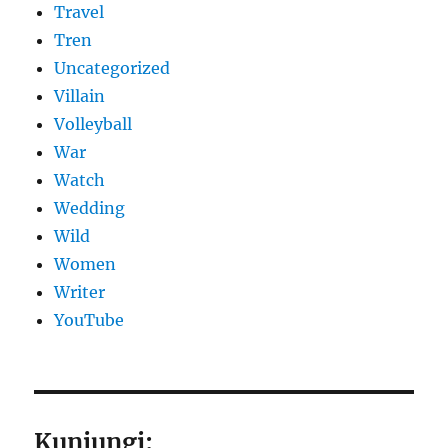
Travel
Tren
Uncategorized
Villain
Volleyball
War
Watch
Wedding
Wild
Women
Writer
YouTube
Kunjungi: