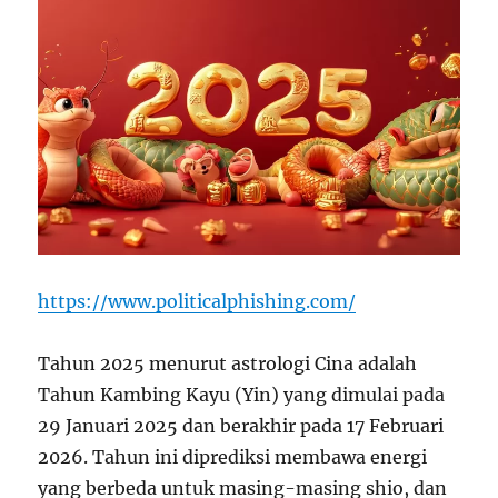
https://www.politicalphishing.com/
Tahun 2025 menurut astrologi Cina adalah
Tahun Kambing Kayu (Yin) yang dimulai pada
29 Januari 2025 dan berakhir pada 17 Februari
2026. Tahun ini diprediksi membawa energi
yang berbeda untuk masing-masing shio, dan