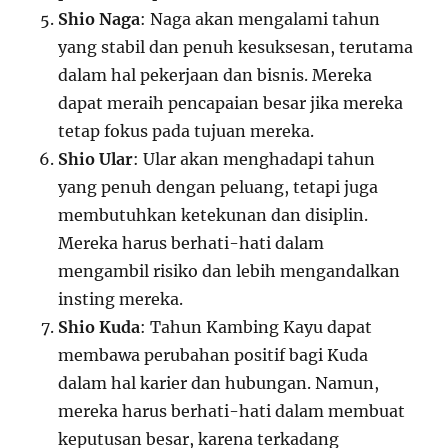
Shio Naga
: Naga akan mengalami tahun
yang stabil dan penuh kesuksesan, terutama
dalam hal pekerjaan dan bisnis. Mereka
dapat meraih pencapaian besar jika mereka
tetap fokus pada tujuan mereka.
Shio Ular
: Ular akan menghadapi tahun
yang penuh dengan peluang, tetapi juga
membutuhkan ketekunan dan disiplin.
Mereka harus berhati-hati dalam
mengambil risiko dan lebih mengandalkan
insting mereka.
Shio Kuda
: Tahun Kambing Kayu dapat
membawa perubahan positif bagi Kuda
dalam hal karier dan hubungan. Namun,
mereka harus berhati-hati dalam membuat
keputusan besar, karena terkadang