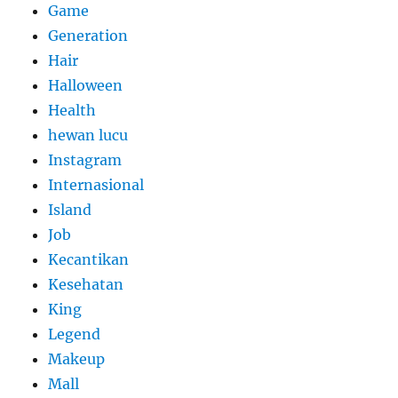
Game
Generation
Hair
Halloween
Health
hewan lucu
Instagram
Internasional
Island
Job
Kecantikan
Kesehatan
King
Legend
Makeup
Mall