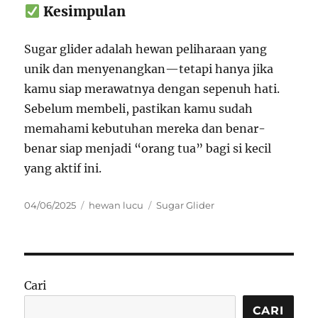
Kesimpulan
Sugar glider adalah hewan peliharaan yang
unik dan menyenangkan—tetapi hanya jika
kamu siap merawatnya dengan sepenuh hati.
Sebelum membeli, pastikan kamu sudah
memahami kebutuhan mereka dan benar-
benar siap menjadi “orang tua” bagi si kecil
yang aktif ini.
Posted
Categories
Tags
04/06/2025
hewan lucu
Sugar Glider
on
Cari
CARI