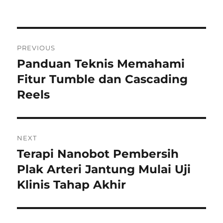
on
Navigasi
PREVIOUS
pos
Panduan Teknis Memahami
Previous
post:
Fitur Tumble dan Cascading
Reels
NEXT
Terapi Nanobot Pembersih
Next
post:
Plak Arteri Jantung Mulai Uji
Klinis Tahap Akhir