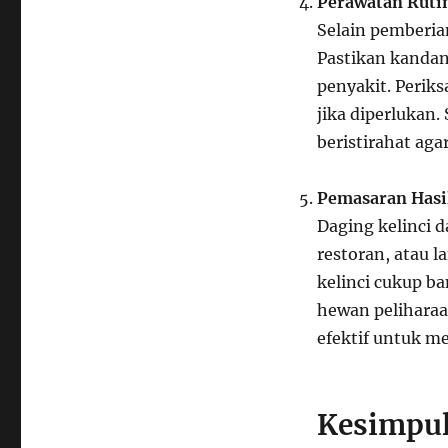
Perawatan Ruti
Selain pemberia
Pastikan kandang
penyakit. Periks
jika diperlukan.
beristirahat aga
Pemasaran Hasi
Daging kelinci d
restoran, atau l
kelinci cukup ba
hewan peliharaa
efektif untuk m
Kesimpu