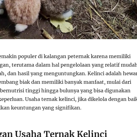
semakin populer di kalangan peternak karena memiliki
an, terutama dalam hal pengelolaan yang relatif mudah
ah, dan hasil yang menguntungkan. Kelinci adalah hewa
embang biak dan memiliki banyak manfaat, mulai dari
bernutrisi tinggi hingga bulunya yang bisa digunakan
eperluan. Usaha ternak kelinci, jika dikelola dengan bai
kan keuntungan yang signifikan.
an Usaha Ternak Kelinci