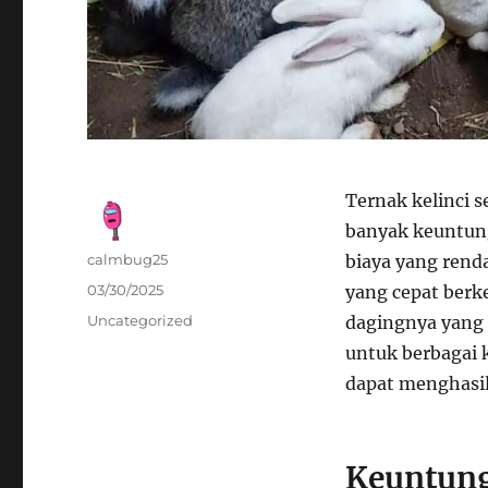
Ternak kelinci 
banyak keuntung
Author
calmbug25
biaya yang rend
Posted
03/30/2025
yang cepat berk
on
Categories
Uncategorized
dagingnya yang 
untuk berbagai k
dapat menghasil
Keuntung