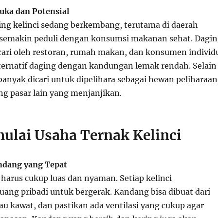
uka dan Potensial
ing kelinci sedang berkembang, terutama di daerah
 semakin peduli dengan konsumsi makanan sehat. Dagi
dicari oleh restoran, rumah makan, dan konsumen individ
ternatif daging dengan kandungan lemak rendah. Selain
a banyak dicari untuk dipelihara sebagai hewan peliharaan
 pasar lain yang menjanjikan.
ulai Usaha Ternak Kelinci
dang yang Tepat
 harus cukup luas dan nyaman. Setiap kelinci
ng pribadi untuk bergerak. Kandang bisa dibuat dari
u kawat, dan pastikan ada ventilasi yang cukup agar