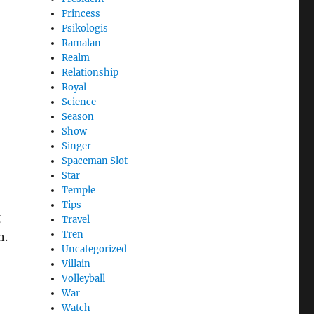
Princess
Psikologis
Ramalan
Realm
Relationship
Royal
Science
Season
Show
Singer
Spaceman Slot
Star
Temple
Tips
g
Travel
Tren
n.
Uncategorized
Villain
Volleyball
War
Watch