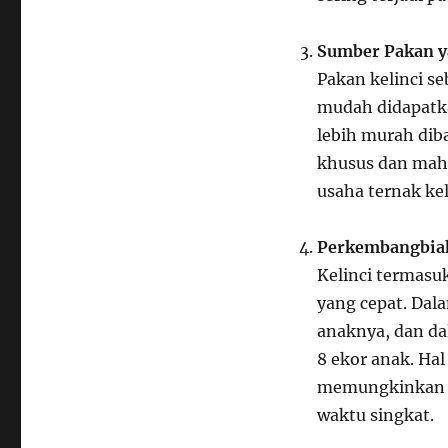
Sumber Pakan 
Pakan kelinci se
mudah didapatka
lebih murah di
khusus dan mah
usaha ternak kel
Perkembangbiak
Kelinci termasu
yang cepat. Dala
anaknya, dan da
8 ekor anak. Ha
memungkinkan p
waktu singkat.