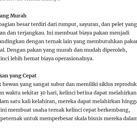
yang Murah
bagian besar terdiri dari rumput, sayuran, dan pelet yang
n dan terjangkau. Ini membuat biaya pakan menjadi
bandingkan dengan ternak lain yang membutuhkan paka
al. Dengan pakan yang murah dan mudah diperoleh,
inci lebih hemat biaya operasionalnya.
an yang Cepat
k hewan yang sangat subur dan memiliki siklus reproduk
m waktu sekitar 30 hari, kelinci betina dapat melahirkan
lam satu kali kelahiran, mereka dapat melahirkan hingg
l ini membuat usaha ternak kelinci cepat berkembang,
eternak untuk memperbesar skala bisnis mereka dala