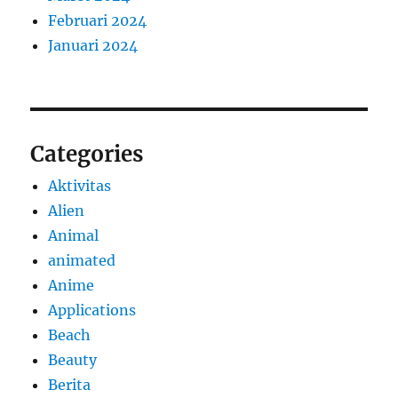
Februari 2024
Januari 2024
Categories
Aktivitas
Alien
Animal
animated
Anime
Applications
Beach
Beauty
Berita