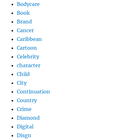
Bodycare
Book
Brand
Cancer
Caribbean
Cartoon
Celebrity
character
Child
City
Continuation
Country
Crime
Diamond
Digital
Disgn