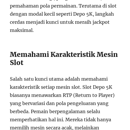
pemahaman pola permainan. Terutama di slot
dengan modal kecil seperti Depo 5K, langkah
cerdas menjadi kunci untuk meraih jackpot
maksimal.
Memahami Karakteristik Mesin
Slot
Salah satu kunci utama adalah memahami
karakteristik setiap mesin slot. Slot Depo 5K
biasanya menawarkan RTP (Return to Player)
yang bervariasi dan pola pengeluaran yang
berbeda. Pemain berpengalaman selalu
memperhatikan hal ini. Mereka tidak hanya
memilih mesin secara acak, melainkan