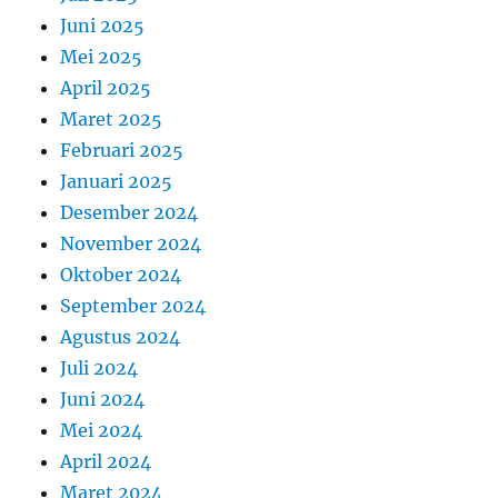
Juni 2025
Mei 2025
April 2025
Maret 2025
Februari 2025
Januari 2025
Desember 2024
November 2024
Oktober 2024
September 2024
Agustus 2024
Juli 2024
Juni 2024
Mei 2024
April 2024
Maret 2024