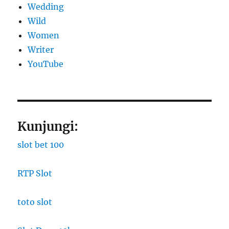
Wedding
Wild
Women
Writer
YouTube
Kunjungi:
slot bet 100
RTP Slot
toto slot