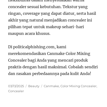
fleksibilitas dalam menyesuaikan warna
concealer sesuai kebutuhan. Tekstur yang
ringan, coverage yang dapat diatur, serta hasil
akhir yang natural menjadikan concealer ini
pilihan tepat untuk makeup sehari-hari
maupun acara khusus.
Di politicalphishing.com, kami
merekomendasikan Canmake Color Mixing
Concealer bagi Anda yang mencari produk
praktis dengan hasil maksimal. Cobalah sendiri
dan rasakan perbedaannya pada kulit Anda!
Posted
Categories
Tags
03/13/2025
Beauty
Canmake
,
Color Mixing Concealer
,
on
Concealer