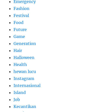
Emergency
Fashion
Festival
Food
Future
Game
Generation
Hair
Halloween
Health
hewan lucu
Instagram
Internasional
Island
Job
Kecantikan