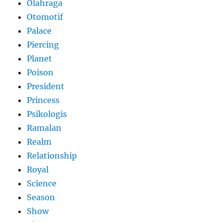
Olahraga
Otomotif
Palace
Piercing
Planet
Poison
President
Princess
Psikologis
Ramalan
Realm
Relationship
Royal
Science
Season
Show