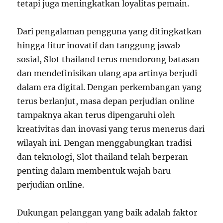
tetapi juga meningkatkan loyalitas pemain.
Dari pengalaman pengguna yang ditingkatkan
hingga fitur inovatif dan tanggung jawab
sosial, Slot thailand terus mendorong batasan
dan mendefinisikan ulang apa artinya berjudi
dalam era digital. Dengan perkembangan yang
terus berlanjut, masa depan perjudian online
tampaknya akan terus dipengaruhi oleh
kreativitas dan inovasi yang terus menerus dari
wilayah ini. Dengan menggabungkan tradisi
dan teknologi, Slot thailand telah berperan
penting dalam membentuk wajah baru
perjudian online.
Dukungan pelanggan yang baik adalah faktor