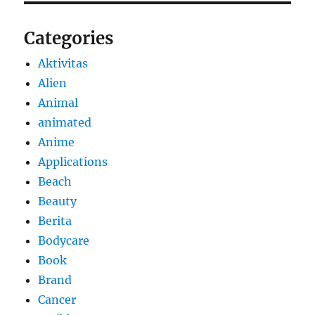
Categories
Aktivitas
Alien
Animal
animated
Anime
Applications
Beach
Beauty
Berita
Bodycare
Book
Brand
Cancer