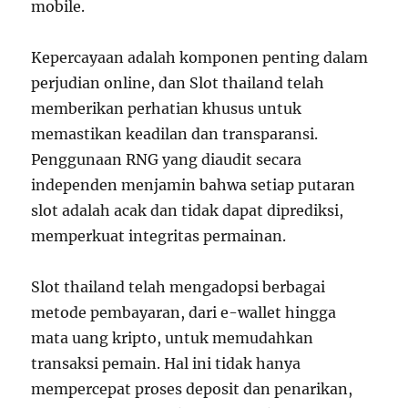
mobile.
Kepercayaan adalah komponen penting dalam
perjudian online, dan Slot thailand telah
memberikan perhatian khusus untuk
memastikan keadilan dan transparansi.
Penggunaan RNG yang diaudit secara
independen menjamin bahwa setiap putaran
slot adalah acak dan tidak dapat diprediksi,
memperkuat integritas permainan.
Slot thailand telah mengadopsi berbagai
metode pembayaran, dari e-wallet hingga
mata uang kripto, untuk memudahkan
transaksi pemain. Hal ini tidak hanya
mempercepat proses deposit dan penarikan,