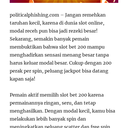
politicalphishing.com – Jangan remehkan
taruhan kecil, karena di dunia slot online,
modal receh pun bisa jadi rezeki besar!
Sekarang, semakin banyak pemain
membuktikan bahwa slot bet 200 mampu
menghadirkan sensasi menang besar tanpa
harus keluar modal besar. Cukup dengan 200
perak per spin, peluang jackpot bisa datang
kapan saja!
Pemain aktif memilih slot bet 200 karena
permainannya ringan, seru, dan tetap
menghasilkan. Dengan modal kecil, kamu bisa
melakukan lebih banyak spin dan
meningkatkan peluang scatter dan free spin