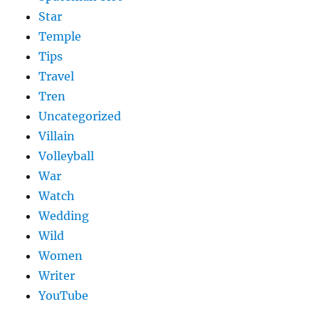
Star
Temple
Tips
Travel
Tren
Uncategorized
Villain
Volleyball
War
Watch
Wedding
Wild
Women
Writer
YouTube