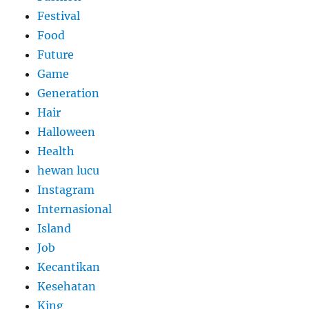
Festival
Food
Future
Game
Generation
Hair
Halloween
Health
hewan lucu
Instagram
Internasional
Island
Job
Kecantikan
Kesehatan
King