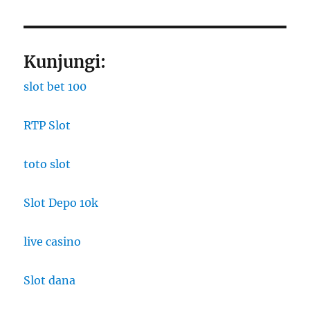
Kunjungi:
slot bet 100
RTP Slot
toto slot
Slot Depo 10k
live casino
Slot dana