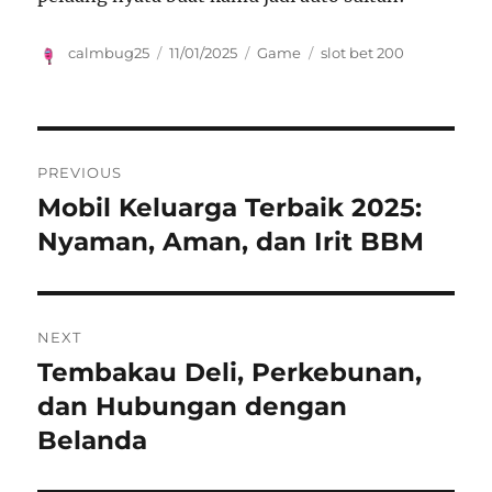
Author
Posted
Categories
Tags
calmbug25
11/01/2025
Game
slot bet 200
on
Navigasi
PREVIOUS
pos
Mobil Keluarga Terbaik 2025:
Previous
post:
Nyaman, Aman, dan Irit BBM
NEXT
Tembakau Deli, Perkebunan,
Next
post:
dan Hubungan dengan
Belanda