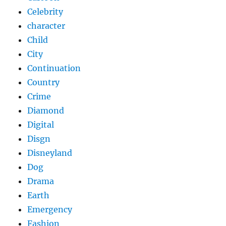
Celebrity
character
Child
City
Continuation
Country
Crime
Diamond
Digital
Disgn
Disneyland
Dog
Drama
Earth
Emergency
Fashion