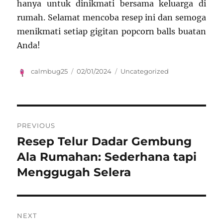
hanya untuk dinikmati bersama keluarga di
rumah. Selamat mencoba resep ini dan semoga
menikmati setiap gigitan popcorn balls buatan
Anda!
Author
Posted
Categories
calmbug25
02/01/2024
Uncategorized
on
Navigasi
PREVIOUS
pos
Resep Telur Dadar Gembung
Previous
post:
Ala Rumahan: Sederhana tapi
Menggugah Selera
NEXT