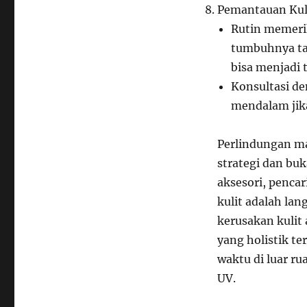
Pemantauan Kul
Rutin memerik
tumbuhnya tah
bisa menjadi 
Konsultasi de
mendalam jika
Perlindungan ma
strategi dan bu
aksesori, penca
kulit adalah la
kerusakan kulit
yang holistik t
waktu di luar r
UV.