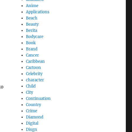
Anime
Applications
Beach
Beauty
Berita
Bodycare
Book
Brand
Cancer
Caribbean
Cartoon
Celebrity
character
Child
ko
City
Continuation
Country
Crime
Diamond
Digital
Disgn