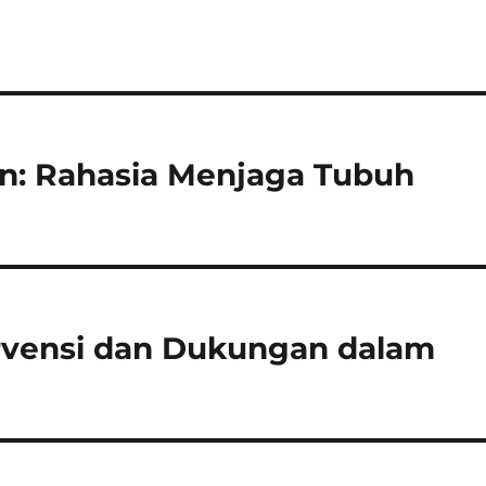
: Rahasia Menjaga Tubuh
vensi dan Dukungan dalam