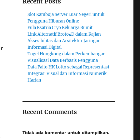
Recent Posts
Slot Kamboja Server Luar Negeri untuk
Pengguna Hiburan Online
Eula Ksatria Cryo Keluarga Rumit
Link Alternatif Broto4D dalam Kajian
Aksesibilitas dan Arsitektur Jaringan
Informasi Digital
er
Togel Hongkong dalam Perkembangan
Visualisasi Data Berbasis Pengguna
Data Paito HK Lotto sebagai Representasi
Integrasi Visual dan Informasi Numerik
Harian
Recent Comments
Tidak ada komentar untuk ditampilkan.
.