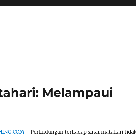
tahari: Melampaui
HING.COM
– Perlindungan terhadap sinar matahari tida