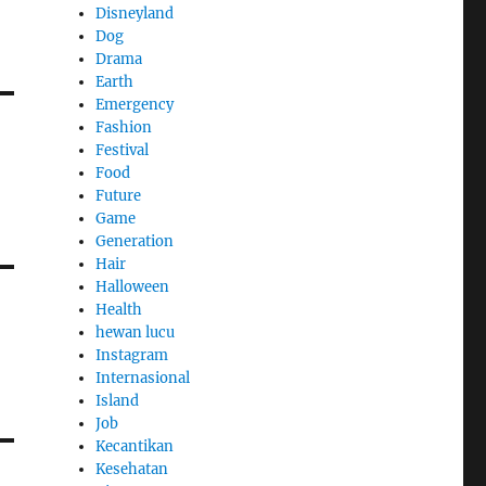
Disneyland
Dog
Drama
Earth
Emergency
Fashion
Festival
Food
Future
Game
Generation
Hair
Halloween
Health
hewan lucu
Instagram
Internasional
Island
Job
Kecantikan
Kesehatan