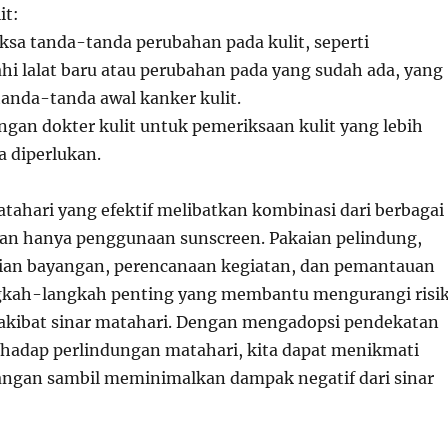
it:
sa tanda-tanda perubahan pada kulit, seperti
i lalat baru atau perubahan pada yang sudah ada, yang
tanda-tanda awal kanker kulit.
ngan dokter kulit untuk pemeriksaan kulit yang lebih
 diperlukan.
tahari yang efektif melibatkan kombinasi dari berbagai
kan hanya penggunaan sunscreen. Pakaian pelindung,
rian bayangan, perencanaan kegiatan, dan pemantauan
ngkah-langkah penting yang membantu mengurangi risi
 akibat sinar matahari. Dengan mengadopsi pendekatan
erhadap perlindungan matahari, kita dapat menikmati
uangan sambil meminimalkan dampak negatif dari sinar