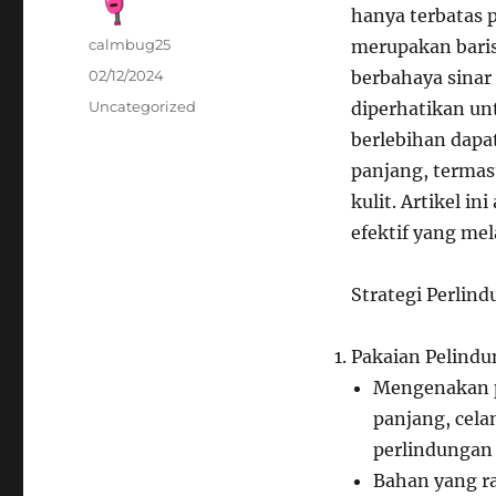
hanya terbatas 
Author
calmbug25
merupakan baris
Posted
02/12/2024
berbahaya sinar
on
Categories
Uncategorized
diperhatikan un
berlebihan dapa
panjang, termas
kulit. Artikel i
efektif yang me
Strategi Perlin
Pakaian Pelindu
Mengenakan p
panjang, cela
perlindungan 
Bahan yang ra