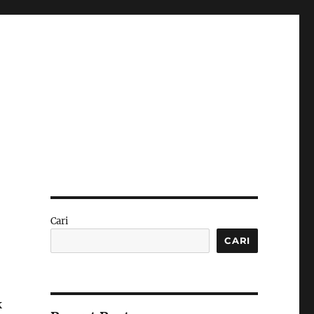
Cari
CARI
k