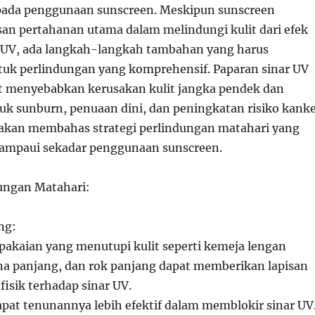
pada penggunaan sunscreen. Meskipun sunscreen
an pertahanan utama dalam melindungi kulit dari efek
 UV, ada langkah-langkah tambahan yang harus
tuk perlindungan yang komprehensif. Paparan sinar UV
t menyebabkan kerusakan kulit jangka pendek dan
uk sunburn, penuaan dini, dan peningkatan risiko kank
ni akan membahas strategi perlindungan matahari yang
lampaui sekadar penggunaan sunscreen.
dungan Matahari:
ng:
akaian yang menutupi kulit seperti kemeja lengan
na panjang, dan rok panjang dapat memberikan lapisan
fisik terhadap sinar UV.
pat tenunannya lebih efektif dalam memblokir sinar UV