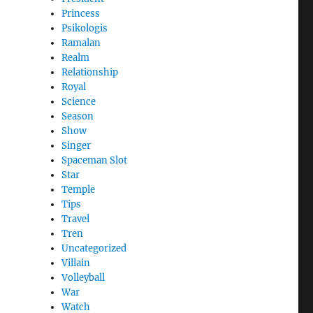
Princess
Psikologis
Ramalan
Realm
Relationship
Royal
Science
Season
Show
Singer
Spaceman Slot
Star
Temple
Tips
Travel
Tren
Uncategorized
Villain
Volleyball
War
Watch