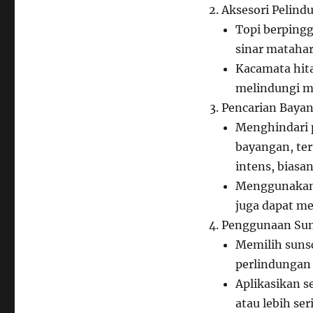
Aksesori Pelind
Topi berpingg
sinar matahar
Kacamata hi
melindungi ma
Pencarian Baya
Menghindari 
bayangan, ter
intens, biasan
Menggunakan 
juga dapat me
Penggunaan Sun
Memilih suns
perlindungan
Aplikasikan s
atau lebih ser