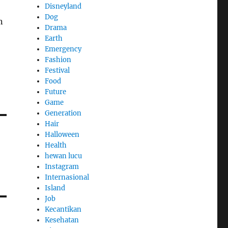
Disneyland
Dog
n
Drama
Earth
Emergency
Fashion
Festival
Food
Future
Game
Generation
Hair
Halloween
Health
hewan lucu
Instagram
Internasional
Island
Job
Kecantikan
Kesehatan