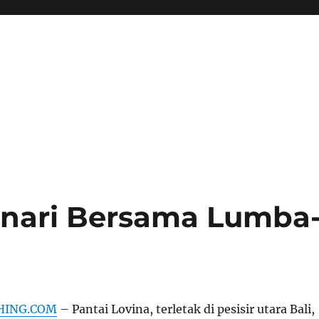
enari Bersama Lumba
HING.COM
– Pantai Lovina, terletak di pesisir utara Bali,