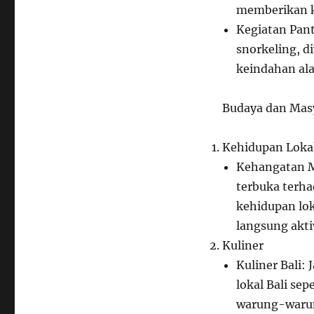
memberikan k
Kegiatan Pant
snorkeling, d
keindahan al
Budaya dan Mas
Kehidupan Loka
Kehangatan M
terbuka terh
kehidupan lok
langsung akti
Kuliner
Kuliner Bali:
lokal Bali sep
warung-warun