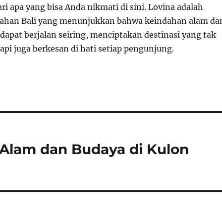
ari apa yang bisa Anda nikmati di sini. Lovina adalah
ahan Bali yang menunjukkan bahwa keindahan alam da
dapat berjalan seiring, menciptakan destinasi yang tak
pi juga berkesan di hati setiap pengunjung.
 Alam dan Budaya di Kulon