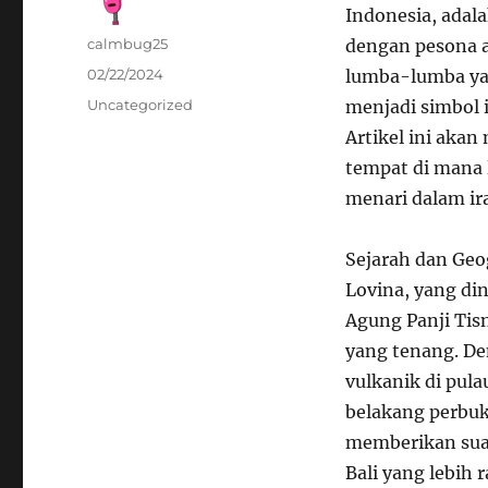
Indonesia, adal
Author
calmbug25
dengan pesona a
Posted
02/22/2024
lumba-lumba yan
on
Categories
Uncategorized
menjadi simbol 
Artikel ini aka
tempat di mana 
menari dalam i
Sejarah dan Geo
Lovina, yang din
Agung Panji Tis
yang tenang. Den
vulkanik di pula
belakang perbuk
memberikan suas
Bali yang lebih 