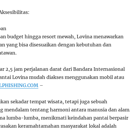
ksesibilitas:
pan
pan budget hingga resort mewah, Lovina menawarkan
han yang bisa disesuaikan dengan kebutuhan dan
atawan.
tar 2,5 jam perjalanan darat dari Bandara Internasional
Pantai Lovina mudah diakses menggunakan mobil atau
ALPHISHING.COM
–
ukan sekadar tempat wisata, tetapi juga sebuah
g mendalam tentang harmoni antara manusia dan alam
ma lumba-lumba, menikmati keindahan pantai berpasir
rasakan keramahtamahan masyarakat lokal adalah