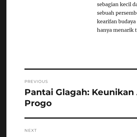
sebagian kecil d
sebuah persemb
kearifan budaya 
hanya menarik ta
Navigasi
PREVIOUS
pos
Pantai Glagah: Keunikan
Previous
post:
Progo
NEXT