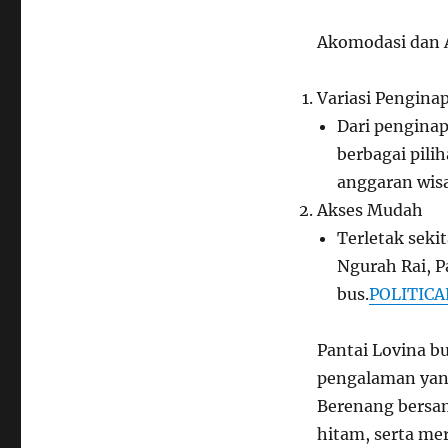
Akomodasi dan A
Variasi Pengina
Dari pengina
berbagai pili
anggaran wis
Akses Mudah
Terletak seki
Ngurah Rai, 
bus.
POLITIC
Pantai Lovina b
pengalaman yan
Berenang bersa
hitam, serta me