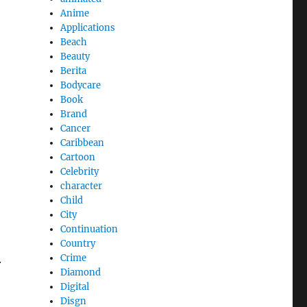
Anime
Applications
Beach
Beauty
Berita
Bodycare
Book
Brand
Cancer
Caribbean
Cartoon
Celebrity
character
Child
City
Continuation
Country
Crime
.
Diamond
Digital
Disgn