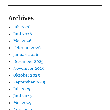
Archives
Juli 2026
Juni 2026
Mei 2026
Februari 2026
Januari 2026
Desember 2025
November 2025
Oktober 2025
September 2025
Juli 2025
Juni 2025
Mei 2025
April 2025