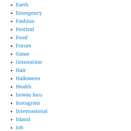
Earth
Emergency
Fashion
Festival
Food
Future
Game
Generation
Hair
Halloween
Health
hewan lucu
Instagram
Internasional
Island
Job