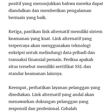
positif yang menunjukkan bahwa mereka dapat
diandalkan dan memberikan pengalaman
bermain yang baik.
Ketiga, pastikan link alternatif memiliki sistem
keamanan yang kuat. Link alternatif yang
terpercaya akan menggunakan teknologi
enkripsi untuk melindungi data pribadi dan
transaksi finansial pemain. Periksa apakah
situs tersebut memiliki sertifikat SSL dan
standar keamanan lainnya.
Keempat, perhatikan layanan pelanggan yang
disediakan. Link alternatif yang andal akan
menawarkan dukungan pelanggan yang
responsif dan profesional. Cobalah