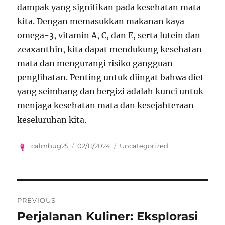
dampak yang signifikan pada kesehatan mata
kita. Dengan memasukkan makanan kaya
omega-3, vitamin A, C, dan E, serta lutein dan
zeaxanthin, kita dapat mendukung kesehatan
mata dan mengurangi risiko gangguan
penglihatan. Penting untuk diingat bahwa diet
yang seimbang dan bergizi adalah kunci untuk
menjaga kesehatan mata dan kesejahteraan
keseluruhan kita.
Author
Posted
Categories
calmbug25
02/11/2024
Uncategorized
on
Navigasi
PREVIOUS
pos
Perjalanan Kuliner: Eksplorasi
Previous