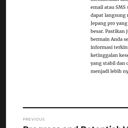
email atau SMS s
dapat langsung 
Jepang pro yang
besar. Pastikan
bermain Anda se
informasi terkin
ketinggalan kes
yang stabil dan 
menjadi lebih n
Navigasi
PREVIOUS
pos
Previous