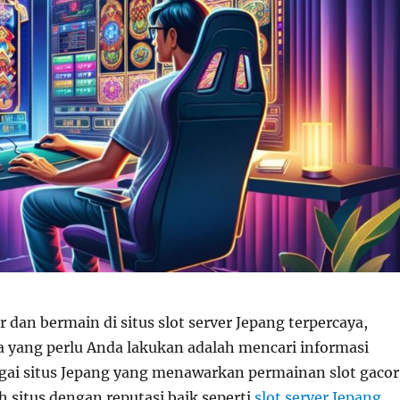
dan bermain di situs slot server Jepang terpercaya,
 yang perlu Anda lakukan adalah mencari informasi
ai situs Jepang yang menawarkan permainan slot gacor
 situs dengan reputasi baik seperti
slot server Jepang