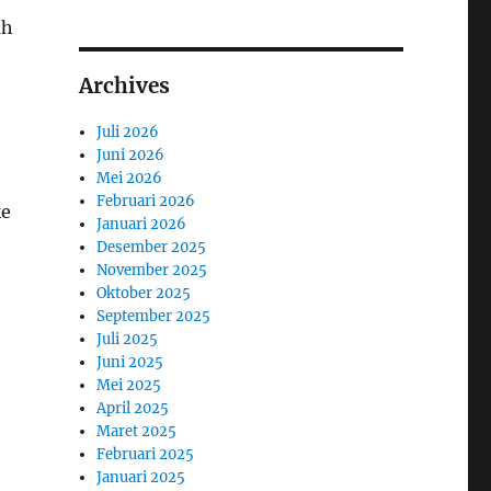
ah
Archives
Juli 2026
Juni 2026
Mei 2026
Februari 2026
ke
Januari 2026
Desember 2025
November 2025
Oktober 2025
September 2025
Juli 2025
Juni 2025
Mei 2025
April 2025
Maret 2025
Februari 2025
Januari 2025