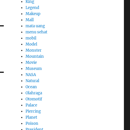
King
Legend
Makeup
Mall
mata uang
menu sehat
mobil
Model
Monster
Mountain
Movie
Museum
NASA
Natural
Ocean
Olahraga
Otomotif
Palace
Piercing
Planet
Poison
President