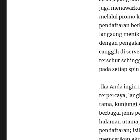
juga menawarka
melalui promo kh
pendaftaran berh
langsung menikm
dengan pengala
canggih di serve
tersebut sehing
pada setiap spin 
Jika Anda ingin 
terpercaya, lan
tama, kunjungi 
berbagai jenis p
halaman utama,
pendaftaran; isi
memastikan akun