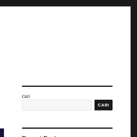
Cari
CARI