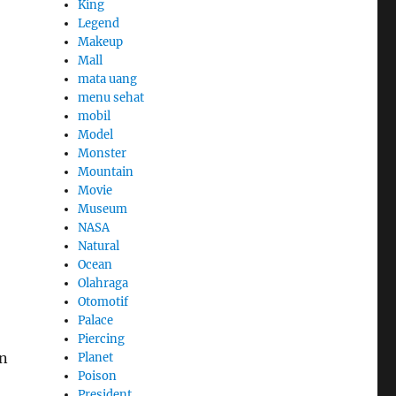
King
Legend
Makeup
Mall
mata uang
menu sehat
mobil
Model
Monster
Mountain
Movie
Museum
NASA
Natural
Ocean
Olahraga
Otomotif
Palace
Piercing
an
Planet
Poison
President