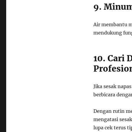
9. Minum
Air membantu m
mendukung fung
10. Cari
Profesio
Jika sesak napa
berbicara dengan
Dengan rutin me
mengatasi sesak
lupa cek terus t