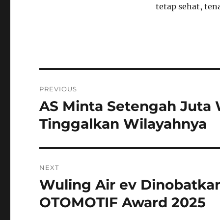
tetap sehat, ten
Navigasi
PREVIOUS
pos
AS Minta Setengah Juta
Previous
post:
Tinggalkan Wilayahnya
NEXT
Wuling Air ev Dinobatkan
Next
post:
OTOMOTIF Award 2025