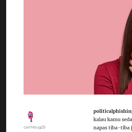
politicalphishi
kalau kamu seda
Author
calmbug25
napas tiba-tiba 