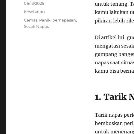
Posted
06/13/2025
untuk tenang. T
on
Categories
Kesehatan
kamu lakukan un
Tags
Cemas
,
Panik
,
pernapasan
,
pikiran lebih ril
Sesak Napas
Di artikel ini, 
mengatasi sesak
gampang banget
napas saat situa
kamu bisa bernap
1. Tarik
Tarik napas perl
hembuskan perla
untuk menenang