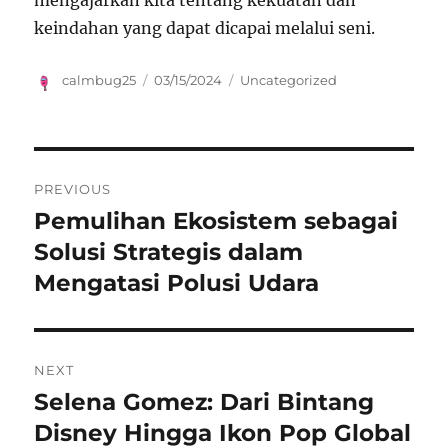
mengajarkan kita tentang kekuatan dan
keindahan yang dapat dicapai melalui seni.
Author
Posted
Categories
calmbug25
03/15/2024
Uncategorized
on
Navigasi
PREVIOUS
pos
Pemulihan Ekosistem sebagai
Previous
post:
Solusi Strategis dalam
Mengatasi Polusi Udara
NEXT
Selena Gomez: Dari Bintang
Next
post:
Disney Hingga Ikon Pop Global