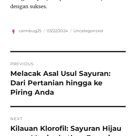
dengan sukses.
Author
Posted
Categories
calmbug25
03/22/2024
Uncategorized
on
Navigasi
PREVIOUS
pos
Melacak Asal Usul Sayuran:
Previous
post:
Dari Pertanian hingga ke
Piring Anda
NEXT
Kilauan Klorofil: Sayuran Hijau
Next