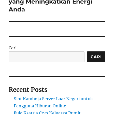
post:
yang Meningkatkan Energi
Anda
Cari
CARI
Recent Posts
Slot Kamboja Server Luar Negeri untuk
Pengguna Hiburan Online
Eula Ksatria Cryo Keluarga Rumit