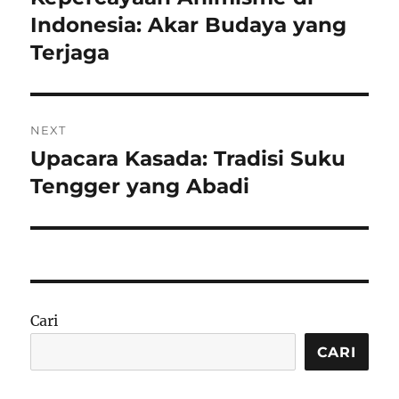
post:
Indonesia: Akar Budaya yang
Terjaga
NEXT
Upacara Kasada: Tradisi Suku
Next
post:
Tengger yang Abadi
Cari
CARI